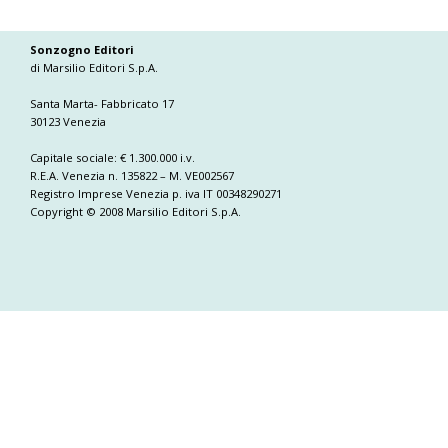
Sonzogno Editori
di Marsilio Editori S.p.A.
Santa Marta- Fabbricato 17
30123 Venezia
Capitale sociale: € 1.300.000 i.v.
R.E.A. Venezia n. 135822 – M. VE002567
Registro Imprese Venezia p. iva IT 00348290271
Copyright © 2008 Marsilio Editori S.p.A.