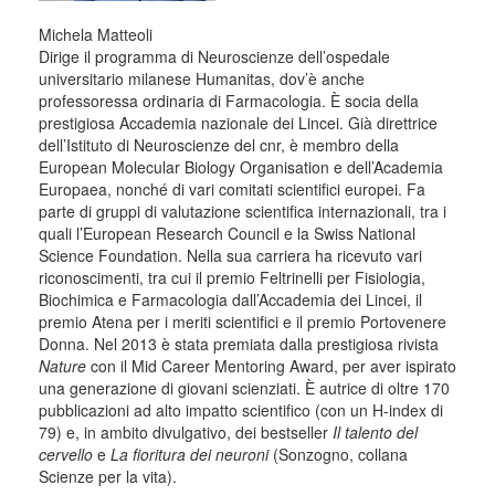
Michela Matteoli
Dirige il programma di Neuroscienze dell’ospedale
universitario milanese Humanitas, dov’è anche
professoressa ordinaria di Farmacologia. È socia della
prestigiosa Accademia nazionale dei Lincei. Già direttrice
dell’Istituto di Neuroscienze del cnr, è membro della
European Molecular Biology Organisation e dell’Academia
Europaea, nonché di vari comitati scientifici europei. Fa
parte di gruppi di valutazione scientifica internazionali, tra i
quali l’European Research Council e la Swiss National
Science Foundation. Nella sua carriera ha ricevuto vari
riconoscimenti, tra cui il premio Feltrinelli per Fisiologia,
Biochimica e Farmacologia dall’Accademia dei Lincei, il
premio Atena per i meriti scientifici e il premio Portovenere
Donna. Nel 2013 è stata premiata dalla prestigiosa rivista
Nature
con il Mid Career Mentoring Award, per aver ispirato
una generazione di giovani scienziati. È autrice di oltre 170
pubblicazioni ad alto impatto scientifico (con un H-index di
79) e, in ambito divulgativo, dei bestseller
Il talento del
cervello
e
La fioritura dei neuroni
(Sonzogno, collana
Scienze per la vita).