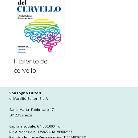
Il talento del
cervello
Sonzogno Editori
di Marsilio Editori S.p.A.
Santa Marta- Fabbricato 17
30123 Venezia
Capitale sociale: € 1.300.000 i.v.
R.E.A. Venezia n. 135822 – M. VE002567
Registro Imprese Venezia p. iva IT 00348290271